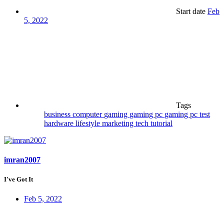
Start date
Feb
5, 2022
Tags
business
computer
gaming
gaming pc
gaming pc test
hardware
lifestyle
marketing
tech
tutorial
imran2007
I've Got It
Feb 5, 2022